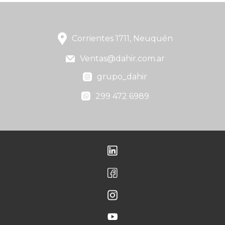
Corrientes 1711, Neuquén
Ventas@dahir.com.ar
grupo_dahir
299 472 6989