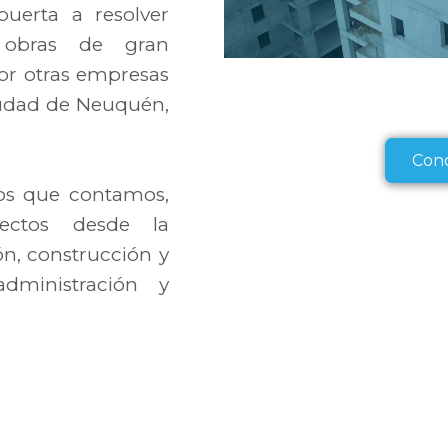
uerta a resolver
e obras de gran
r otras empresas
ciudad de Neuquén,
Con
os que contamos,
yectos desde la
n, construcción y
administración y