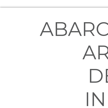
ABARC
AR
D
I