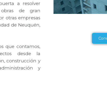
uerta a resolver
e obras de gran
r otras empresas
ciudad de Neuquén,
Con
os que contamos,
yectos desde la
n, construcción y
administración y