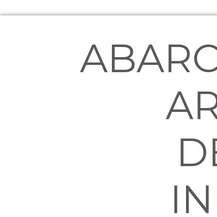
ABARC
AR
D
I