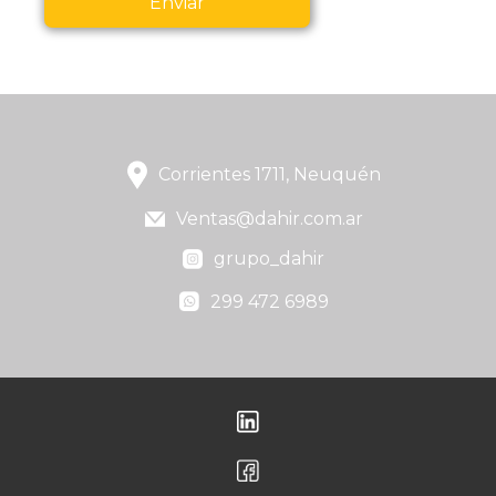
Enviar
Corrientes 1711, Neuquén
Ventas@dahir.com.ar
grupo_dahir
299 472 6989