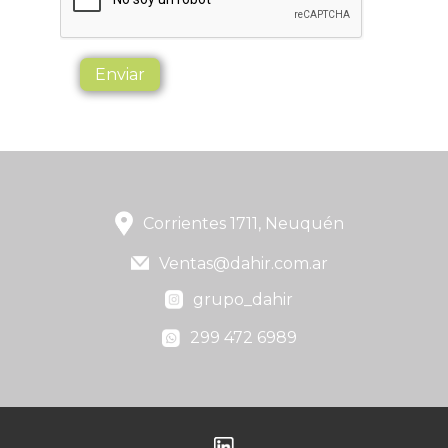
Enviar
Corrientes 1711, Neuquén
Ventas@dahir.com.ar
grupo_dahir
299 472 6989